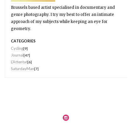
Brussels based artist specialised in documentary and
genre photography. I try my best to offer an intimate
approach of my subjects while keeping an eye for
geometry.
CATEGORIES
Cycling
[9]
Journal
[47]
L'Attentat
[6]
SaturdayMan
[7]
Journal
Legal